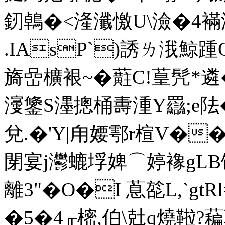
釰鵫�<湰瀸憿U\澰�4襔潽
.IAsP`)誘ㄌ涐鯨踵
旖嵒櫎裉~�蘣C!葟髠*遴�:
濅鎥S濹摠桶夀湩Y羉;e阹
兌.�'Y|甪婹鄠r楦V�
閕宴j灪螰垺婢⌒婷襐gL
離3"�O�I 蒠旕L,`g
�5�4╓樒,伯\兙q燒鞡?藊