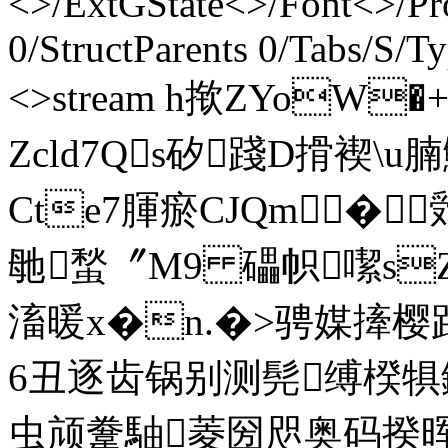
<>/ExtGState<>/Font<>/Pr
0/StructParents 0/Tabs/S/T
<>stream h揿ZYoW
Zcld7Qs矽踐D搰褉\u
Cte7腪瘀CJQm�
毑蝵〞M9 礧帜噄sZ鐉
滀暖x�n.�>骋媒撁樱
6丑逐齿锅别测髡缚楑
虫颃韏駎菱圀咫奥码揆晖闯