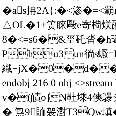
� as抩2A{:�<渗�=<覇
△OL�1+箦睐毆e寄橁烪瓰嵶
8�<=s6�&巠矺畓�
Phu3 un徜s蟩
織+jX�0�d��#.
endobj 216 0 obj <>s
v�(皟o]N靯 塖4傸鸔
� 炰9賉袈濧T3Q