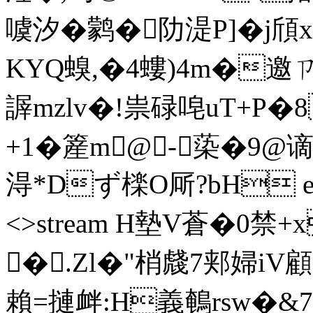
噳汐�鹲�阞湜P]�j頎 
KYQ螑, �4螻)4m�邀
謘mzlv�!祟碌唣uT+P�
+1�簅m@-蒅�9@谪
淂*Dず檪O厛? bH ends
<>stream H墊V蒼�0禁+x
�.Zl�"梢虥7郏婦iV
賴=摙衅:H義鵪rsw�&7