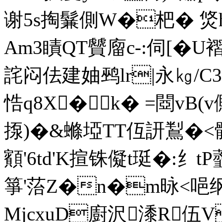
谢5s掏鬑側W�杷� 焂h
Am3瞔QT贙廇c-:伺[�U
詫闷佉建妯鹀lr|永㎏/C3P
悎q8X�k� =閸vB(v
揼)�&螩埡TT仾訮鵥�<骽歲
顮'6td'K揎铢儗t珽�:纟tP虀
箏'菭Z�n�m昹<唈纲
MjcxuD廚沢潻R伍V