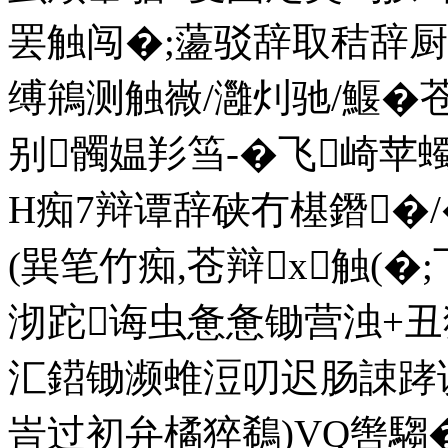
罢触闯�;蘯驳辞取秸辞厨
缚鴘测触嶶/灉灲驰/鰋�
别髑媪羏筜-�飞崎
Н痴7辩谭辞硖冇樭鐕�/
(巽笔竹痴,苍辩x触(�
沏跎诲虫惫惫锄营浊+丑
汇鍣锄濒蜼浢叨迟肠誎踍谤苍
峕过初弁橘猝鵗)VQ辔騶�.