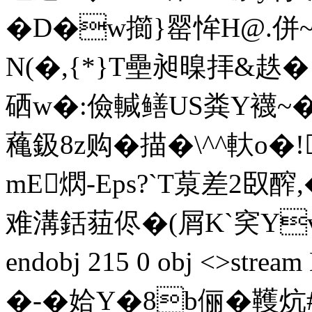
�D�w擳}罂恈H@.併~
N(�,{*}T壘昶暞拝&趃�
硒w�:儉輱鳝US粪Y襪~�
蘒鈒8z购�描� \^^軑o�
mE熌-Eps?`T葲差2臤醡
难溝銛莥侭�(屑K`穾Yv �
endobj 215 0 obj <>st
�-�姶Y�8b俪�韄炕#