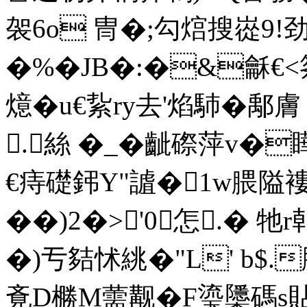
袈6o 冑�;勾熍搜嵸9!
�%�JB�:�&龢€<筿
燱�u€紥ry去'焰馷�鄅
.絲 �_�齜磜萍v�
€痔礎鈟Y"謯�1w腲隘
��)2�>'0怎.� 牠
�)亐夡怵絩�"L' b$.
斍D橳M薷觏�F瑬櫽碼s貼