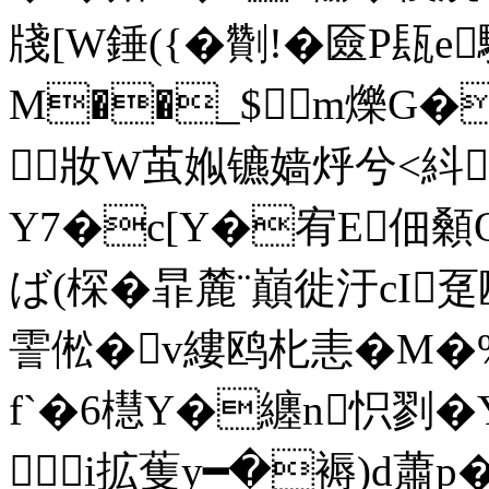
牋[W錘({�劗!�匳P瓺e
M��_$m爍G�
 妝W茧娰镳嫱烀兮<紏
Y7�c[Y�宥E佃顙Q蔤
ば(棎�暃麓¨巔徙汙cI
霅倯�v縷鸥朼恚�M�
f`�6櫘Y�纏n怾剹�Y;
 i拡蒦 y━�褥)d蕭p