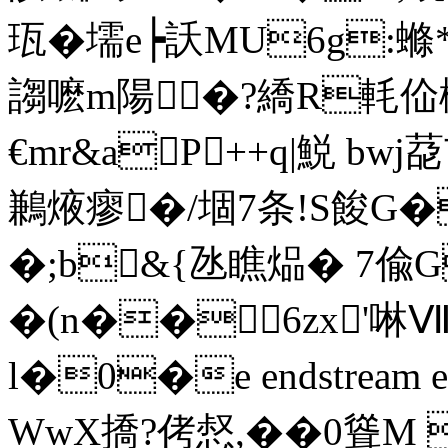
珁�壖e┝訞MU6g:螩
謅嚒m陽�?繑R軞佡
€mr&aP++q|鮵 bw
鶼焲瘳�/堌7条!S餕G�
�;b&{氹瞧煰� 7偸G
�(n��6zx'啉Ⅷ
l�0�e endstream end
WwX撟?侤惄,��0聳M