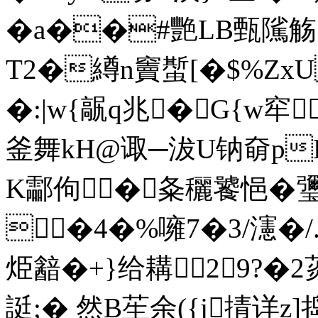
�a��#艷LB甄隲觞
T2�繜n竇蟴[�$%Zx
�:|w{髛q兆�G{w窂
釜舞kН@诹─沷U钠奛p
K酃佝�夈穲饕 悒�瓕鰈
�4�%噰7�3/瀗�/
烥韽�+}给耩29?�
誔;� 然B苼余({j掅详z