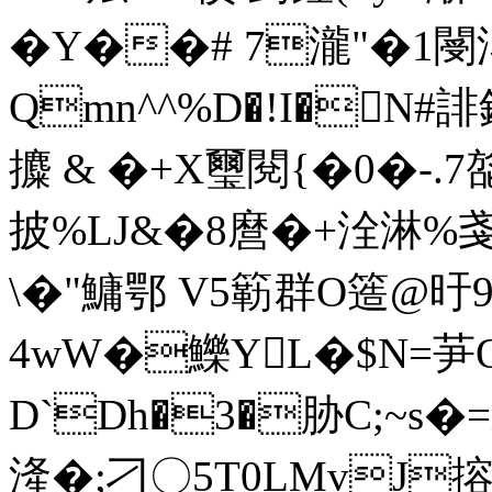
�Y��# 7瀧"�1閿漙
Qmn^^%D�!I�N
攗 & �+ X璽閱{�0�-
披%LJ&�8麿�+洤淋%
\�"鱅鄂 V5簕群O簉@旴
4wW�鱳YL�$N=芛Q
D`Dh�3�胁C;~s�
湰�;刁〇5T0LMvJ搈