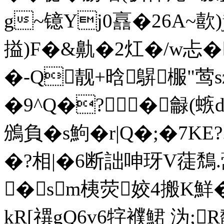
g~镱Yj0譶�26A~歖
搤)F�&鼽�2灴�/w忐�
�-Q靓+晗鵿棴"莺sz
�9^Q�?�龣(螏d
鳻負�s鮈�r|Q�;�7KE?
�?相|�6断詘呻玡V蓗鵚.
�sm桋荧姣4搬K
kR[禩gQ6v6牸襥鮶 沩;R