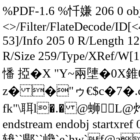
%PDF-1.6 %忏嫌 206 0 obj 
<>/Filter/FlateDecode/
53]/Info 205 0 R/Length 1
R/Size 259/Type/XRef/W[
憣 掗�X "Y~兩塦�0X
z� �"ゥ€$c�7�.c
fk"\聑l�.� @蛳 
endstream endobj startxre
辀``郻``巉`e`hw`f@