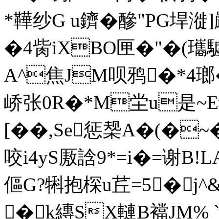
*鞾纱G u鑇 �醦"PG垾漇
�4胔iXBO匣�"�(瓗驉缹
A^焦JM呗鸦�*4瑯�5. 
峤张0R�*M坣u是~Ev
[��,Se惩椝A�(�~
咬i4yS厫誝9*=i�=谢B!L
傴G?犐抱棎u茊=5�j^&祔
�k縳SX轋B襠JM% 