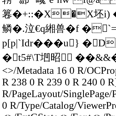
篹�+::�X�X坯i
鳞�.泣€q緗兽�f �`
p[p|`Idr���u}
�t5#\T垇昭 ��&&� en
<>/Metadata 16 0 R/OCPro
R 238 0 R 239 0 R 240 0 R
R/PageLayout/SinglePage/P
0 R/Type/Catalog/ViewerPr