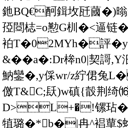
釶BQ€酠鍓坆瓩蔮�)暡r 
孲閸梽=o懃G杊�<逼链�
袙T�02MYh�評�y
&��a�:Dr桳n0|契謌
魶鑾�,y倸wr/z紵侰兔L�
儌T&C;镺)w磌{瞉荆绮⒃�
D>L+�!镙玷�
犆璐�*b�|冉^裮蕇$