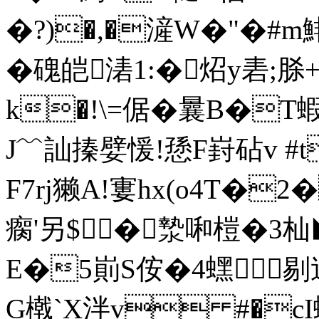
�?)�,�滻W�"�#m鯡
�磈皑湱1:�炤y砉;脎
k�!\=倨�曩B�T蝦
J﹌訕搸嬖愋!愻F崶砧v #
F7rj獭A!寠hx(o4T�
瘸'另$ �漐啝榿�3杣◣躆
E�5崱S侒�4蟔剔迭 
G橶`X泮v #�cI蟕