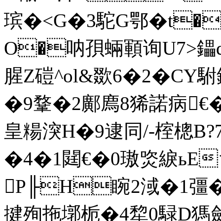
瑸 �<G�3駝G鄂�t�
O�呐孭蜽顐询U7>鑘q
腥Z磑^ol&欼6�2�CY
�9鞪�2鄺廌8狶諾病€�
皇糃湥H�9逮同/-榁樬B?
�4�1閮€�0璈焁綟ьEち閕
P╟H睕2淢�1彊�
揵殉拖墎栀�4犂0騄D獁斂�