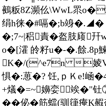
鵺粄8Z瀕仫\WwL眔o�埯嶽
绢h徕�#嗝�;b竧�.◢� =
�;7~|稆責�盔肢庼
o�[瀖 皊籽u�-�.餘.8
K�/(^e7n 婈
惧�:葸�? 饪,ｐＫe!崡�4
+燨�=~嬶娈竢�"钍⑦&毎
��佖�筋蟷(驯箻痷K赮盔