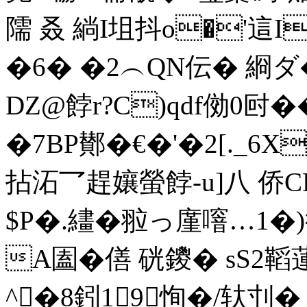
隭 叒 緔I坥抖o�'這
�6� �2︵QN伝� 綗ダ
DZ@餑r?C)qdf俲0尀�
�7BP鄼�€�'�2[._
拈沰乛趕孃螢餑-u]八 侨CRs
$P�.繣�翋っ廑噾…1�
A圔�僐 硄鑁 � sS2
^�8鈏19恂
�/轪刌� �