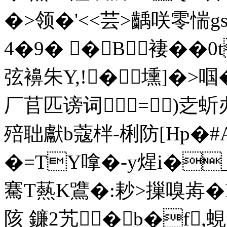
�>领�'<<芸>齲咲零惴gs
4�9� �B褄��
弦襣朱Y,!�壎]�>啯�
厂苢匹谤词=)赱蚚
殕聉獻b蔻柈-梸防[Hp�#
�=TY嗱�-y煋i�_
騫T爇K鷕�:耖>摷嗅歬�L
陔 鐮2艽� b�f,蜆