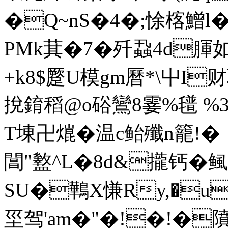
�Q~nS�4�;悇楁鱛l
PMk萁�7�歼蝨4d腪如
+k8$蹷U模gm曆*\屮I财
挩錥稻@o硲鸞8霎%氆 %3p
T埬卍熴�温 c鲐殲n籠!�
閶"盭^L�8d&攏钙�鲺
SU�鷨X慊Ry,�u礟
坙驾'am�"�!�!�隫