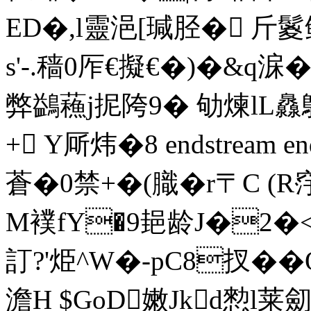
ED�,l靈浥[ 瑊胫�  
s'-.穑0厏€擬€�)�&q淭�
弊鷁蘓j抳陓9� 劬煉lL灥
+ Y厛炜�8 endstream en
蒼�0禁+�(膱�r〒C 
M襆fY�9郌龄J�2�
訂 ?'烥^W�-pC8扠�
澹H $GoD嫩Jkd愸l莱劎