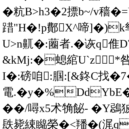
�粇B>h3�2摽b~/v穑�
踖"H�!p鄪X^啼]�)k
U>n鼿�:蔨者.�诙q倠
&kMj:�螅綰U`z
I�:磅咱:腘:[&鉖C找�7�5
電.�y�%DdYbE
��/噚x5术觕飶- �Y鵋
镻毙綀矊榮�<羳� (浘q