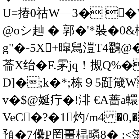
U=摏0祜W―3� �"
@oシ赸 � 郭�'*裝�0&
g"�-5
X+暭舃溰T4鸐@�
菕X绐�F.雺jq！摫Q%�
D]�;k�*;栋９5跹箴
v�$@娫疔�!渄 €A蔷a
VeC�?�1灼/m4 �0
預�7儽P罔畺榋暽8� :<