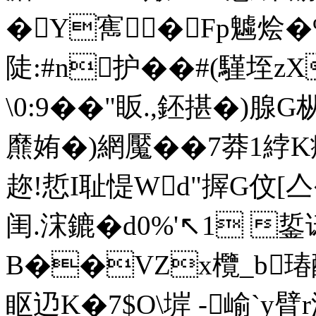
�Y寯�Fp魖烩�%
陡:#n护��#(騹垤z
\0:9��"眅.,鉟揕�)腺
爢姷�)網魘��7莽1綍K瘨丢
趂!悊I耻惿Wd"搱G伩[亼
闺.浨鏕�d0%'↖1 
B��VZx欖_b瑃醗�
眍辸K�7$O\堓 -崳`