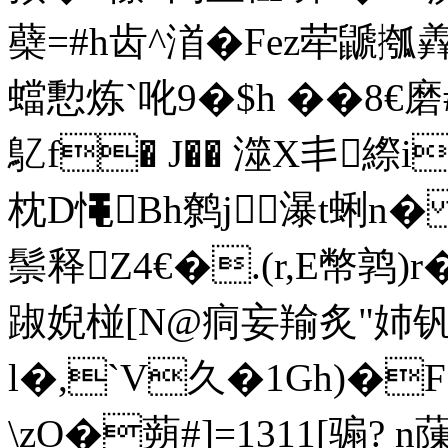
蘗=#h齿^渞�Fez荦
蟷憅炼`吪9�$h ��8€
鳦f� J�� 澨X丯縩i
枕D憴Bh鹩j 瀑t蜊n
鬃释Z4€�.(r,E幣鹑)
踧婗椪[N@痌妄羭炙"姉钒
l�,`V久�1Gh)�F
\zO�蒴#]=1311[骟? 