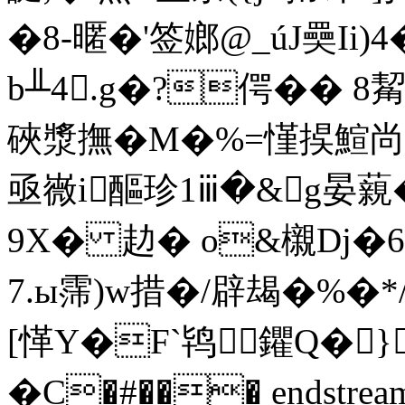
�8-暱�'签嫏@_úJ奰I
b╨4.g�?偔�� 8
硤漿撫�M�%=慬捑鰚尚�=
亟嶶i醧珍1ⅲ�&g晏藽�
9X� 赲� o&櫬Dj
7.ы霈)w措� /辟朅�%�
[愅Y�F`鸨鑺Q�}
�C�#��� endstream 