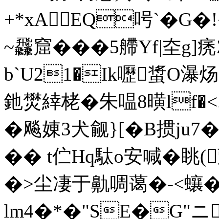
+*xAEQ呺`�
~飝窟���5艜Yf|圶g
b`U21�Ik嚦螀O瀑炀
釶燓緈栳�朱嗢8曂lf�<
�飚娻3犬觎}[�B掼j
�� t伫Hq駄o安喊�眺(
�>尘凄于鼽啁蔼�-<蠰�"
lm4�*�"SE�G"ニ