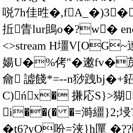
哾7h佳甠�,fA_�)3
拞眚lur鴡o�?w� endstr
<>stream H壃V[OG
婸U�%侤"�遫fv�苈
龠 譃餞*=--n猀跩bj�+
C)ńx� 搛応S}>
i��(� �=溡繮}2;埐
�t6?yO吩=浃}h匰 �??